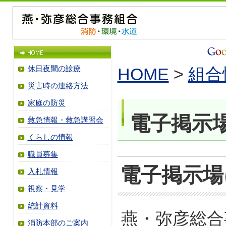
休日夜間の診療
HOME
>
組合
災害時の連絡方法
家庭の防災
電子掲示
救急情報・救急講習会
くらしの情報
職員募集
電子掲示場
入札情報
視察・見学
統計資料
燕・弥彦総合
消防本部のご案内