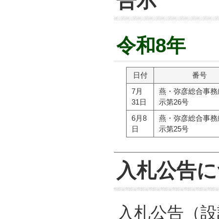
告示
令和8年
日付
番号
7月
燕・弥彦総合事務
31日
示第26号
6月8
燕・弥彦総合事務
日
示第25号
入札公告に
入札公告（設