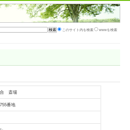
このサイト内を検索
wwwを検索
合 斎場
55番地
ル