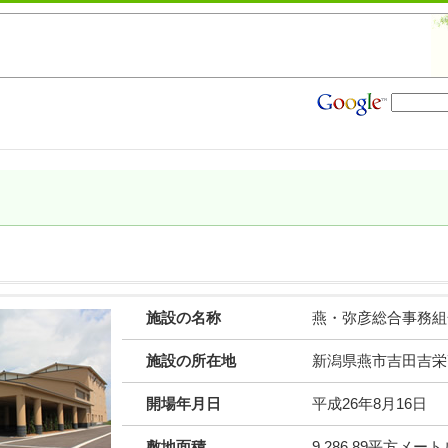
施設の名称
燕・弥彦総合事務組
施設の所在地
新潟県燕市吉田吉栄7
開場年月日
平成26年8月16日
敷地面積
9,286.89平方メート