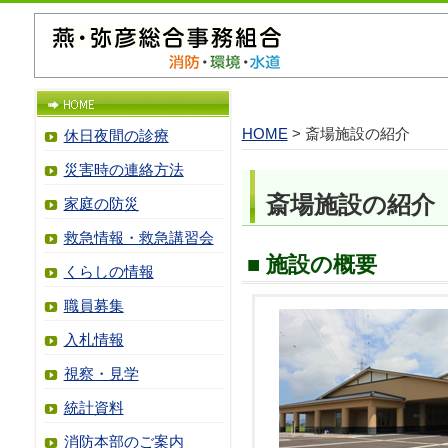
HOME
> 斎場施設の紹介
休日夜間の診療
災害時の連絡方法
斎場施設の紹介
家庭の防災
救急情報・救急講習会
■ 施設の概要
くらしの情報
職員募集
入札情報
視察・見学
統計資料
消防本部のご案内