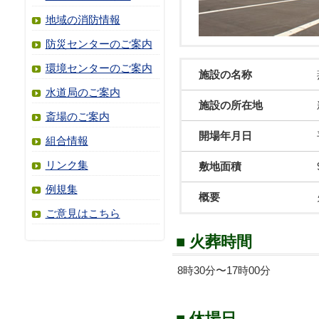
地域の消防情報
防災センターのご案内
環境センターのご案内
施設の名称
水道局のご案内
施設の所在地
斎場のご案内
開場年月日
組合情報
リンク集
敷地面積
例規集
概要
ご意見はこちら
■ 火葬時間
8時30分〜17時00分
■ 休場日