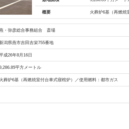
概要
火葬炉6基（再燃焼
燕・弥彦総合事務組合 斎場
新潟県燕市吉田吉栄755番地
平成26年8月16日
9,286.89平方メートル
火葬炉6基（再燃焼室付台車式寝棺炉）／使用燃料：都市ガス