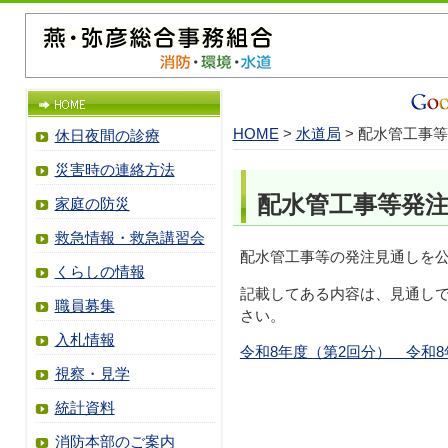
HOME
>
水道局
> 配水管工事
休日夜間の診療
災害時の連絡方法
配水管工事等発
家庭の防災
救急情報・救急講習会
配水管工事等の発注見通しを
くらしの情報
記載してある内容は、見通し
職員募集
さい。
入札情報
令和8年度（第2回分） 令和8
視察・見学
統計資料
消防本部のご案内