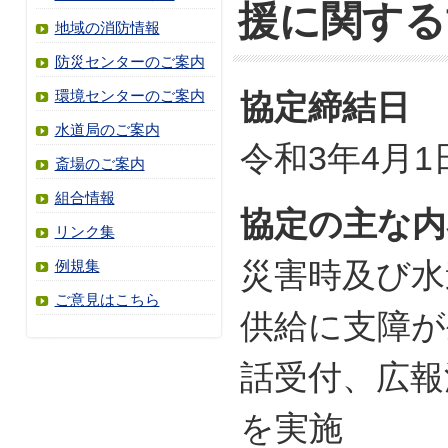
援に関する
地域の消防情報
防災センターのご案内
環境センターのご案内
協定締結日
水道局のご案内
令和3年4月1
斎場のご案内
組合情報
協定の主な内
リンク集
災害時及び水
例規集
ご意見はこちら
供給に支障が
話受付、広報
を実施