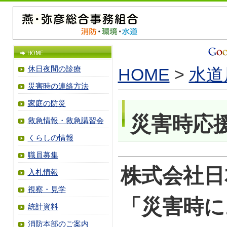
休日夜間の診療
HOME
>
水道
災害時の連絡方法
家庭の防災
災害時応
救急情報・救急講習会
くらしの情報
職員募集
株式会社日
入札情報
視察・見学
「災害時に
統計資料
消防本部のご案内