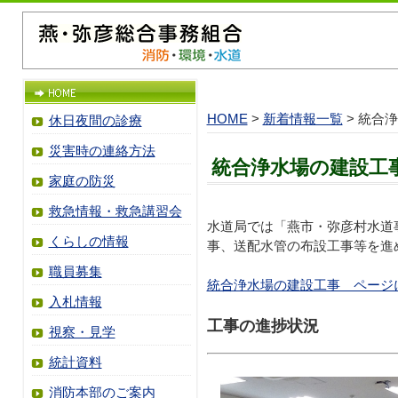
HOME
>
新着情報一覧
> 統合
休日夜間の診療
災害時の連絡方法
統合浄水場の建設工
家庭の防災
救急情報・救急講習会
水道局では「燕市・弥彦村水道
くらしの情報
事、送配水管の布設工事等を進
職員募集
統合浄水場の建設工事 ページ
入札情報
工事の進捗状況
視察・見学
統計資料
消防本部のご案内