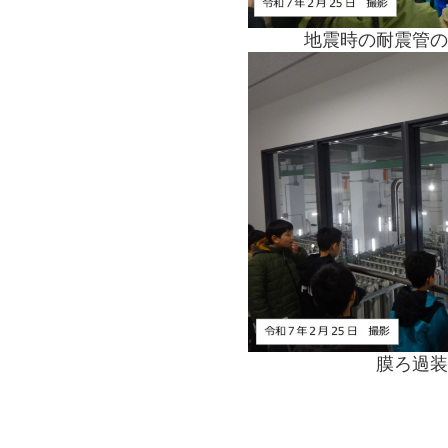
地震時の耐震管の
膜ろ過装