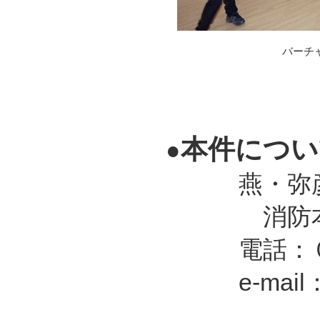
バーチ
本件につい
●
燕・弥彦
消防本部
電話：０２
e-mail