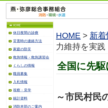
休日夜間の診療
HOME
>
新着
災害時の連絡方法
力維持を実践
家庭の防災
救急情報・救急講習会
全国に先駆
くらしの情報
職員募集
入札情報
視察・見学
～市民村民
統計資料
消防本部のご案内