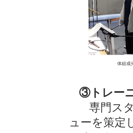
体組成
③トレー
専門ス
ューを策定