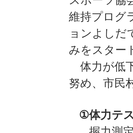
スポーツ協
維持プログ
ョンよしだ
みをスタ
体力が低下
努め、市民
①体力テ
握力測