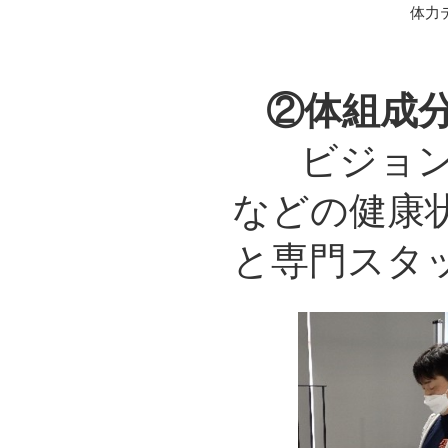
体力
②体組成
ビジョ
などの健康
と専門スタ