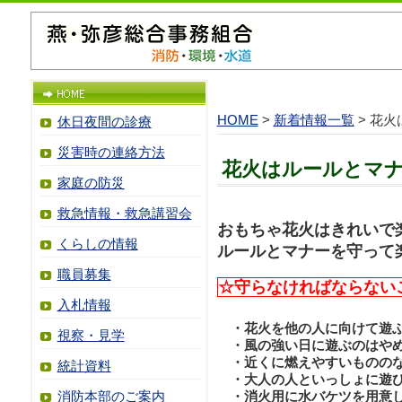
HOME
>
新着情報一覧
> 花
休日夜間の診療
災害時の連絡方法
花火はルールとマ
家庭の防災
救急情報・救急講習会
おもちゃ花火はきれいで
くらしの情報
ルールとマナーを守って
職員募集
☆守らなければならない
入札情報
・花火を他の人に向けて遊
視察・見学
・風の強い日に遊ぶのはや
・近くに燃えやすいものの
統計資料
・大人の人といっしょに遊
消防本部のご案内
・消火用に水バケツを用意