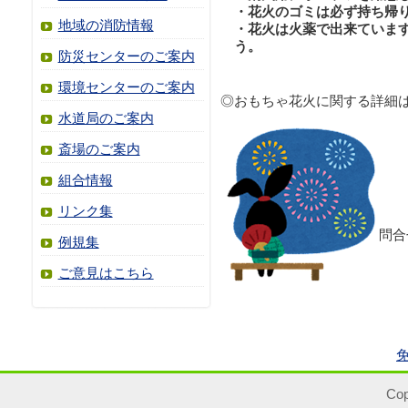
・花火のゴミは必ず持ち帰
地域の消防情報
・花火は火薬で出来ていま
う。
防災センターのご案内
環境センターのご案内
◎おもちゃ花火に関する詳細
水道局のご案内
斎場のご案内
組合情報
リンク集
問合
例規集
ご意見はこちら
Cop