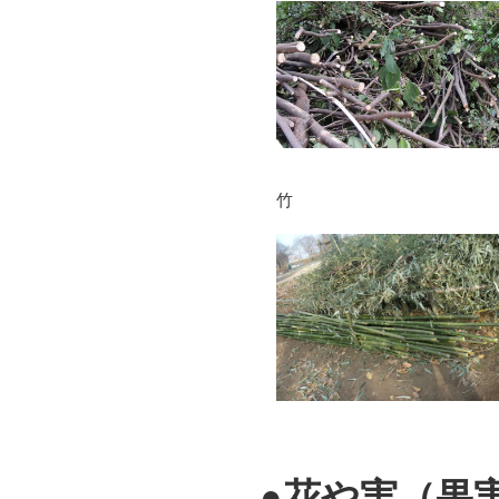
竹
●花や実（果