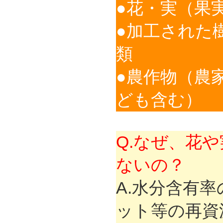
●花・実（果
●加工された
類
●農作物（農
ども含む）
Q.なぜ、花
ないの？
A.水分含有
ット等の再資