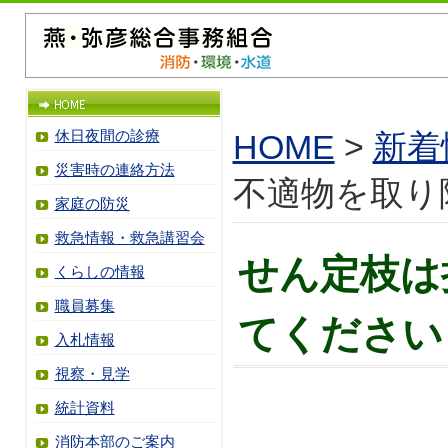
休日夜間の診療
HOME
>
新着
災害時の連絡方法
不適物を取り
家庭の防災
救急情報・救急講習会
せん定枝は
くらしの情報
職員募集
てください
入札情報
視察・見学
統計資料
消防本部のご案内