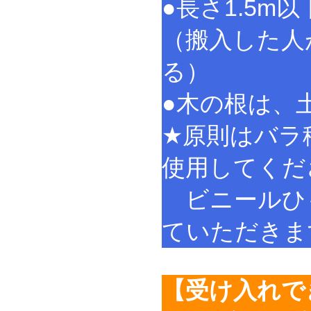
●長さ1.5m
（搬入した人
る）
●木の根は、
★原則はバラ
使用してくだ
ビニールひ
ていただきま
【受け入れで