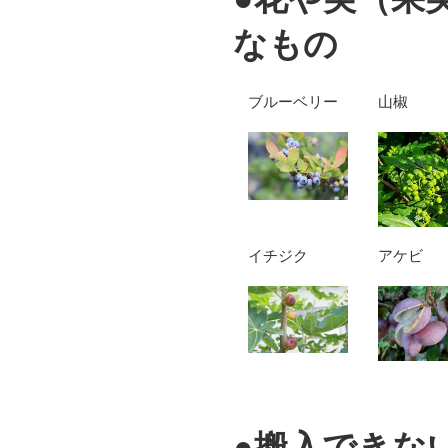
なもの
ブルーベリー
山椒
イチジク
アケビ
●搬入できな