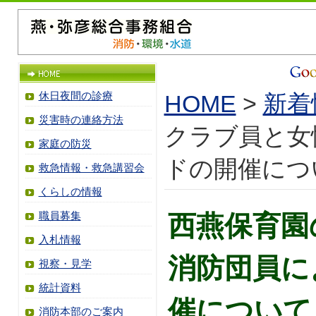
休日夜間の診療
HOME
>
新着
災害時の連絡方法
クラブ員と女
家庭の防災
ドの開催につ
救急情報・救急講習会
くらしの情報
職員募集
西燕保育園
入札情報
消防団員に
視察・見学
統計資料
催について
消防本部のご案内