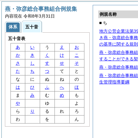
燕・弥彦総合事務組合例規集
例規名称
内容現在 令和8年3月31日
■ ち
体系
五十音
地方公営企業法第3
き燕・弥彦総合事務
五十音表
の基準に関する規則
あ
い
う
え
お
燕・弥彦総合事務組
か
き
く
け
こ
することができる契
さ
し
す
せ
そ
燕・弥彦総合事務組
た
ち
つ
て
と
燕・弥彦総合事務組
な
に
ぬ
ね
の
生管理指導要綱
は
ひ
ふ
へ
ほ
ま
み
む
め
も
や
ゆ
よ
ら
り
る
れ
ろ
わ
を
ん