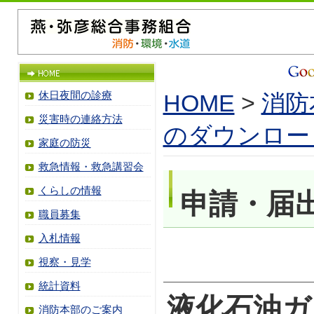
休日夜間の診療
HOME
>
消防
災害時の連絡方法
のダウンロー
家庭の防災
救急情報・救急講習会
くらしの情報
申請・届
職員募集
入札情報
視察・見学
統計資料
液化石油ガ
消防本部のご案内