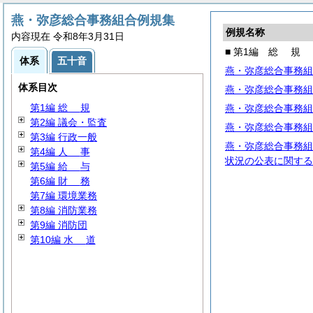
燕・弥彦総合事務組合例規集
例規名称
内容現在 令和8年3月31日
■ 第1編
総
規
体系
五十音
燕・弥彦総合事務組
体系目次
燕・弥彦総合事務組
第1編
総
規
燕・弥彦総合事務組
第2編 議会・監査
燕・弥彦総合事務組
第3編 行政一般
燕・弥彦総合事務組
第4編
人
事
状況の公表に関する
第5編
給
与
第6編
財
務
第7編 環境業務
第8編 消防業務
第9編 消防団
第10編
水
道